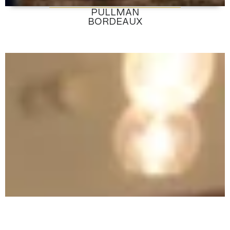
PULLMAN
Découvrir
BORDEAUX